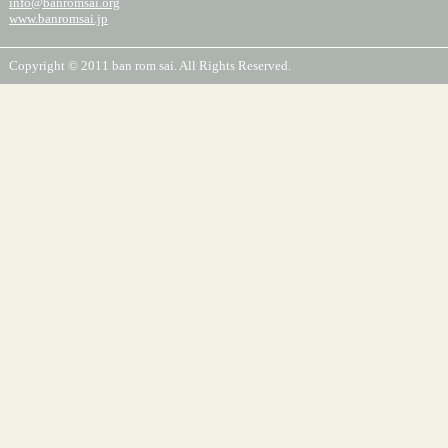
info@banromsai.org
www.banromsai.jp
Copyright © 2011 ban rom sai. All Rights Reserved.