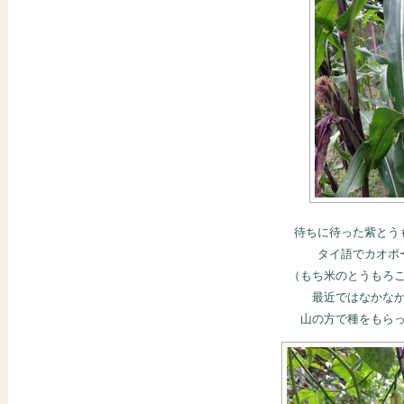
待ちに待った紫とう
タイ語でカオポ
（もち米のとうもろ
最近ではなかな
山の方で種をもら