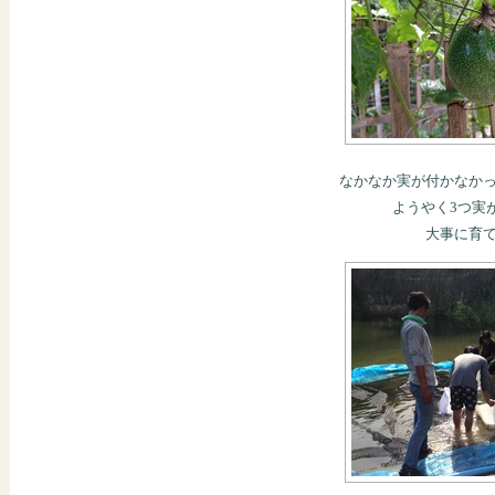
なかなか実が付かなか
ようやく3つ実
大事に育