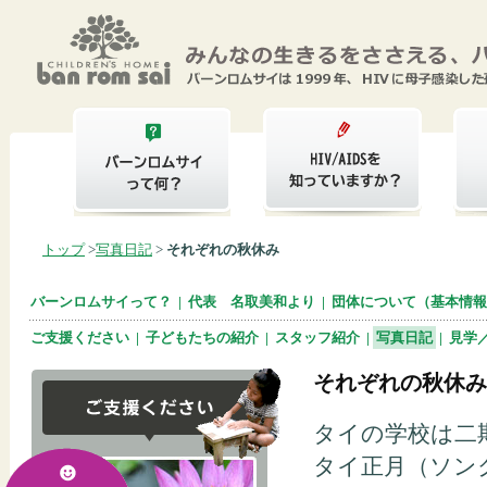
トップ
>
写真日記
>
それぞれの秋休み
バーンロムサイって？
|
代表 名取美和より
|
団体について（基本情報
ご支援ください
|
子どもたちの紹介
|
スタッフ紹介
|
写真日記
|
見学
それぞれの秋休み
タイの学校は二
タイ正月（ソン