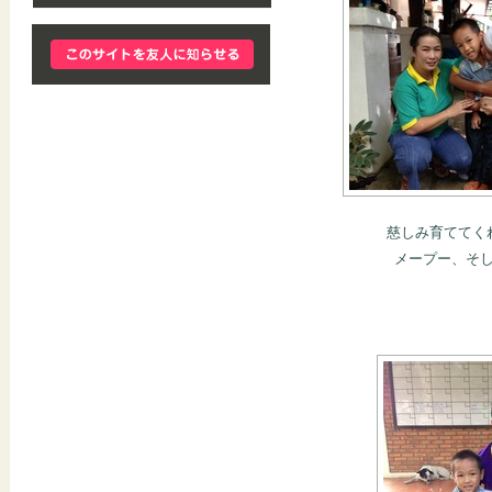
慈しみ育ててく
メープー、そ