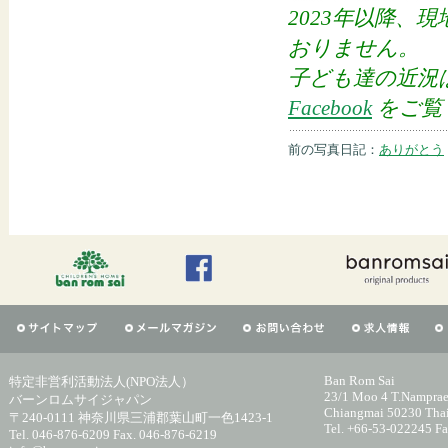
2023年以降、現地 
おりません。
子ども達の近況
Facebook
をご覧
前の写真日記：
ありがとう
Ban Rom Sai
特定非営利活動法人(NPO法人）
23/1 Moo 4 T.Namprae
バーンロムサイジャパン
Chiangmai 50230 Tha
〒240-0111 神奈川県三浦郡葉山町一色1423-1
Tel. +66-53-022245 F
Tel. 046-876-6209 Fax. 046-876-6219