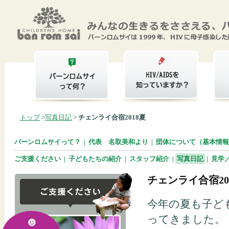
トップ
>
写真日記
>
チェンライ合宿2018夏
バーンロムサイって？
|
代表 名取美和より
|
団体について（基本情報
ご支援ください
|
子どもたちの紹介
|
スタッフ紹介
|
写真日記
|
見学
チェンライ合宿20
今年の夏も子ど
ってきました。