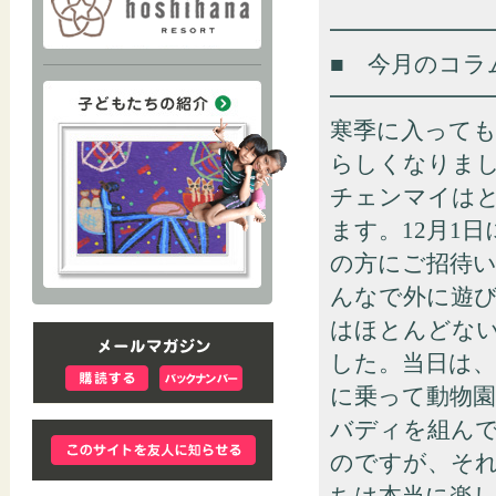
━━━━━━━
■ 今月のコラ
━━━━━━━
寒季に入って
らしくなりま
チェンマイは
ます。12月1
の方にご招待
んなで外に遊
はほとんどな
した。当日は
に乗って動物園
バディを組ん
のですが、そ