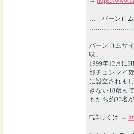
→
https://www.b
… バーンロ
…………………
バーンロムサ
味。
1999年12
部チェンマイ
に設立されまし
きない18歳ま
もたち約30名
□詳しくは →
ht