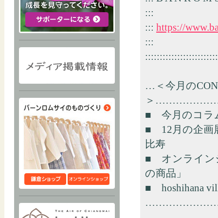
:::
:::
https://www.ba
:::
:::::::::::::::::::::::
…＜今月のCONT
＞………………
■ 今月のコラ
■ 12月の企
比寿
■ オンライ
の商品」
■ hoshihana v
…………………