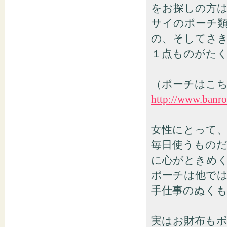
をお探しの方
サイのポーチ
の、そしてさ
１点ものがた
（ポーチはこ
http://www.banr
女性にとって
毎日使うもの
に心がときめ
ポーチは他で
手仕事のぬくも
実はお財布も