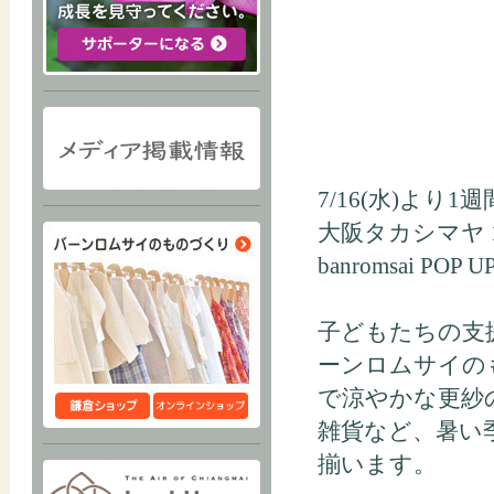
7/16(水)より1週
大阪タカシマヤ
banromsai P
子どもたちの支
ーンロムサイの
で涼やかな更紗
雑貨など、暑い
揃います。